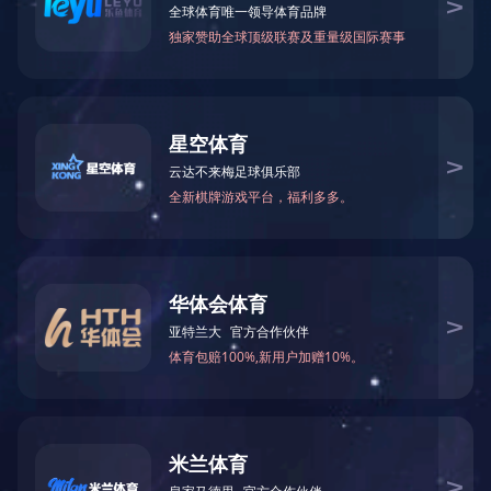
通知公告
交通安全标语口号
家庭教育宣传语
2024-11-29
20
2023版《防范电信网络诈骗宣传手册》
2024-01-16
全民国防教育月公益宣传标语
防灾减
2023-09-11
“学雷锋 我行动”主题实践活动宣传标语
2023-03-02