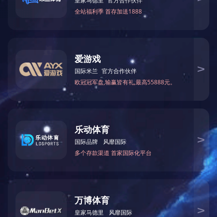
机关二支部与中建二局二公司中原分公司67高项目支部开展联建活
乐鱼网页版登录入口-乐鱼(中国) 召开2025年度组织生活会
建投文创｜晤见·李清照：一场跨越千年的国风之约
项目建设情况
市政工程设施建设
公共文