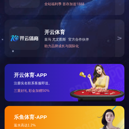
机关二支部与中建二局二公司中
党的建设
乐鱼网页版登录入口-乐鱼(中国)
开展义务植树 拥抱绿水青山
乐鱼网页版登录入口-乐鱼(中国) 召开
乐鱼网页版登录入口
乐鱼网页版登录入口-乐鱼(中
乐鱼网页版登录入口-乐鱼(中
政策法规
乐鱼网页版登录入口-乐鱼(中国) 202
集团党委召开巡察整改专题组
集团党委召开违法案件“以案促
子公司