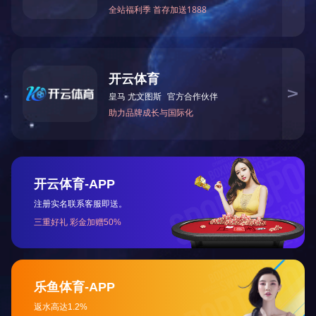
把本文分享给您的朋友：
上一篇：
“学雷锋 我行动”主题实践活动宣传标语
下一篇：
防灾减灾救灾宣传标语
集团
乐鱼网页版登录入口-乐鱼(中国)
集团
地址：河南省郑州市郑东新区平安大道189号
组织
邮编：450046
领导