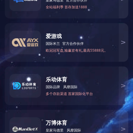
8．切实加强国家安全工作，严厉打击危害国家安全
9．各级党委政府是维护国家安全的责任主体
10．国安才能国治，治国必先治安
11．保卫国家安全，促进经济发展
12．增强国家安全意识，自觉维护国家安全
13．国家主权、国家安全要始终放在第一位
14．维护国家安全，共筑钢铁长城
15．一切国家机关都有维护国家安全的责任和义务
16．国家安全与每个公民息息相关
17．齐抓共管构筑牢固的国家安全人民防线
18．国家安全依靠人民、服务人民
19．国家安全，根基在人民，力量在人民
20．国家安全机关举报受理电话12339