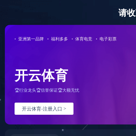
乐鱼网页版登录入口
今天是
欢迎访问乐鱼网页版登录入口-乐鱼(中国) 网站！