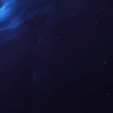
，大家手指灵活地在各种制作工具上舞动，
分步折叠、拼装，一朵朵精美的花束逐渐成