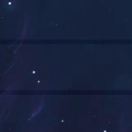
乐鱼网页
鱼(中国) 开展“加强人文关怀 释放心理压
：党委办公室 编辑：申俊超 发布日期：2024-03-16 16:01:49 点击数：24
视程度,帮助员工缓解释放心理压力，提升职工的动手
于3月15日下午，在乐鱼网页版登录入口-乐鱼(中国) 1
口-乐鱼(中国) 干部职工30余人参与此次活动。