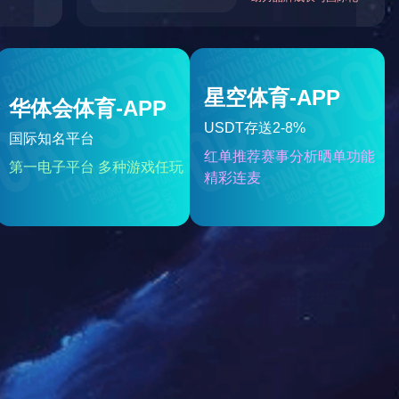
乐鱼网页版登录入口-乐鱼(中国) 干部职