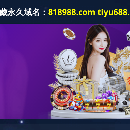
乐鱼网页版
乐鱼网页版
集团概况
业务工作
登录入口-
登录入口
乐鱼(中国)