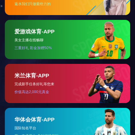
香香饺子味，浓浓管线情。一直以来，管线公司坚
员工对公司的归属感、认同感和幸福感，引领广大员工