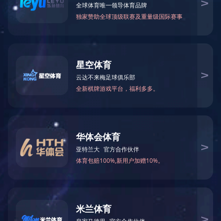
企业理念
文化活动
集团视频
郑州建投通讯管
来源：管线公司 编辑：
“人间小团圆，冬至大如年。”冬至作为中国的传统
工的文化自信。10月22日，郑州建投通讯管线有限公