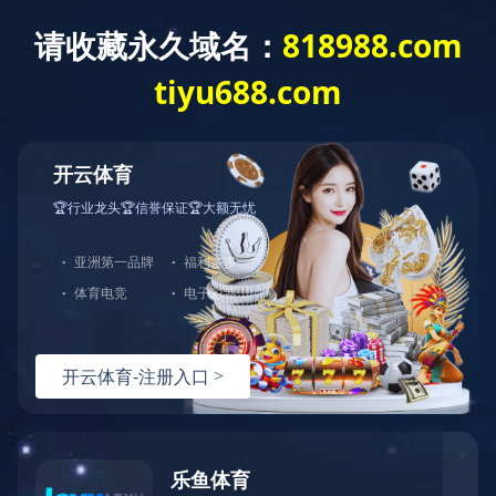
乐鱼网页版登录入口
今天是
欢迎访问乐鱼网页版登录入口-乐鱼(中国) 网站！