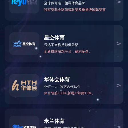
平安建设
乐鱼网页版登录入口-乐鱼(中国) 各单位积极组织安全教育培
集团开展市政工程汛期安全生产专项检查工作
消除事故隐患，筑牢安全防线——乐鱼网页版登录入口-乐鱼(中
乐鱼网页版登录入口-乐鱼(中国) 积极参加第十二届“安全河南
集团市政工程建设管理中心扎实开展安全演练
乐鱼网页版登录入口-乐鱼(中国) 2020年度消防安全知识培训
乐鱼网页版登录入口-乐鱼(中国) 多措并举、深入开展2020
乐鱼网页版登录入口-乐鱼(中国) 组织开展安全生产“大培训