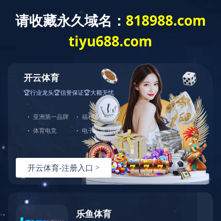
乐鱼网页版登录入口
今天是
欢迎访问乐鱼网页版登录入口-乐鱼(中国) 网站！