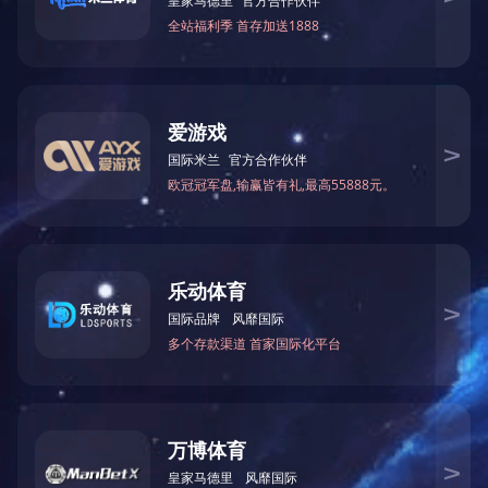
乐鱼网页版登录入口-乐鱼(中国) 积极参加第十一届“安全河南
乐鱼网页版登录入口-乐鱼(中国) 市政工程建设管理中心认真
乐鱼网页版登录入口-乐鱼(中国) 组织开展安全意识专题教育
乐鱼网页版登录入口-乐鱼(中国) 开展系列宣教活动提升全民
乐鱼网页版登录入口
上一页
1
2
下一
页
尾页
集团
乐鱼网页版登录入口-乐鱼(中国)
集团
地址：河南省郑州市郑东新区平安大道189号
组织
邮编：450046
领导