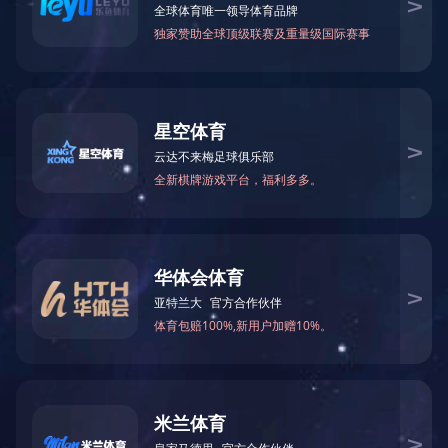
子公司
郑州建投工程咨询有限公司成立于2004年，是乐鱼网
国) 的领导下实行总经理负责制。公司主要从事政府财
告、申请书、资金申请报告的编制与咨询评估以及招投
济技术开发区、航空港经济综合试验区、登封市等政府
公司内设项目一部、项目二部、项目三部、办公室、
咨询及招标代理项目数百项，项目设计城建、社会事业
评。