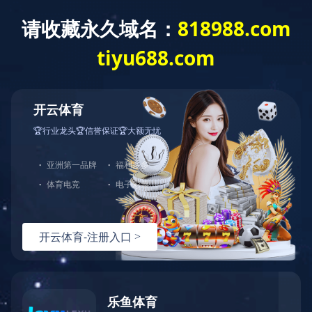
乐鱼网页版登录入口
今天是
欢迎访问乐鱼网页版登录入口-乐鱼(中国) 网站！