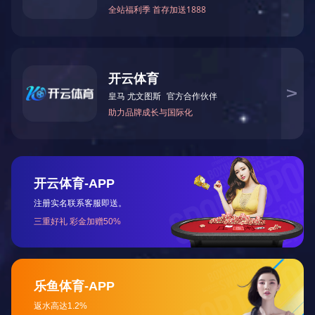
二、开展文明素养提升主题实践活动。一是召开乐鱼网
版登录入口-乐鱼(中国) 组织全体职工开展文明素养
文明办《关于开展<条例>颁布实施五周年系列活动方案
市文明程度和群众文明素质，促进社会进步，提升群众知
织公司志愿者20余人深入社区、写字楼等开展《条例》
字楼物业管理人员、保洁等发放《条例》宣传册，讲解
觉维护公共秩序，爱护公共环境卫生，做文明有礼的郑州
明市民”文明常识宣传、文明行为引导、不文明行为规劝
内容的抽纸等50余包。