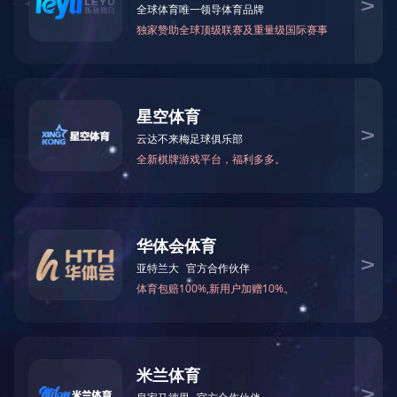
人力资源
人才理念
乐鱼网页版登录入口
上一页
1
下一页
尾
页
集团
乐鱼网页版登录入口-乐鱼(中国)
集团
地址：河南省郑州市郑东新区平安大道189号
组织
邮编：450046
领导
电话：0371-67188871
公司
邮箱：jstzbgs@163.com
发展