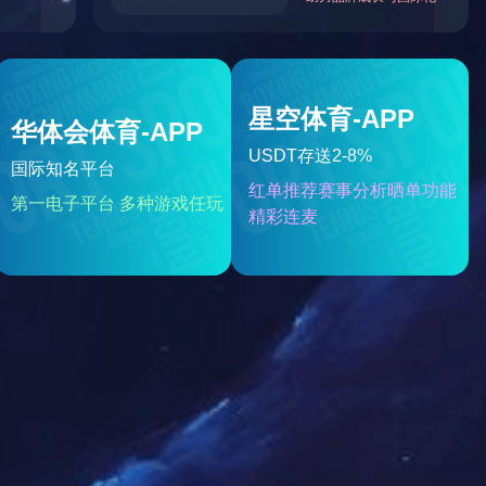
全生产形势稳定，为项目建设保驾护航。