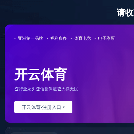
乐鱼网页版登录入口
今天是
欢迎访问乐鱼网页版登录入口-乐鱼(中国) 网站！