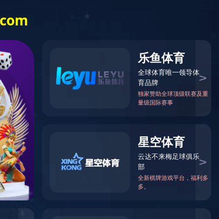
手机版
党的建设
乐鱼网页版
平安建设
人力资源
登录入口