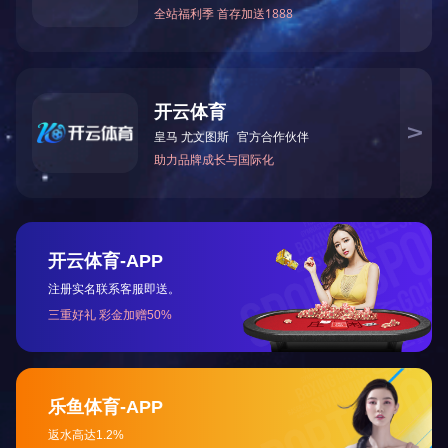
乐鱼网页版登录入口-乐鱼(中国) 2025年度“万名党员进党校”暨“基···
红叶经霜而赤，腊梅沐雪而馨。12月19日，乐鱼网页版
为
登录入口-乐鱼(中国) 为期3天的2025年度“万名党员进党
题
校”暨“基层党组织书记”培···
1
乐鱼网页版登录入口
上一页
1
2
3
4
5
下一页
尾页
···