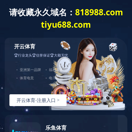
乐鱼网页版登录入口
今天是
欢迎访问乐鱼网页版登录入口-乐鱼(中国) 网站！