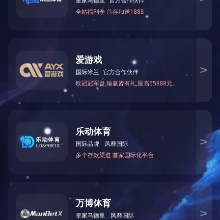
乐鱼网页版登录入口-乐鱼(中国) 召开2025年度基层党支部书记（负责···
3月11日下午，乐鱼网页版登录入口-乐鱼(中国) 2025年
1
度基层党支部书记（负责人）抓基层党建述职评议会在
居
正商环湖国际1711会议室召开。···
国
···